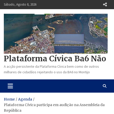
Skip
Sábado, Agosto 8, 2026
to
content
Plataforma Cívica Ba6 Não
A acção persistente da Plataforma Cívica bem como de outros
milhares de cidadãos rejeitando o uso da BA6 no Montijo
Home
Agenda
Plataforma Cívica participa em audição na Assembleia da
República