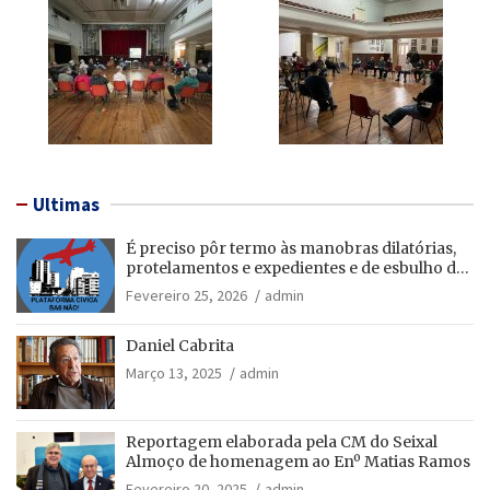
Ultimas
É preciso pôr termo às manobras dilatórias,
protelamentos e expedientes e de esbulho dos
recursos públicos!
Fevereiro 25, 2026
admin
Daniel Cabrita
Março 13, 2025
admin
Reportagem elaborada pela CM do Seixal
Almoço de homenagem ao Enº Matias Ramos
Fevereiro 20, 2025
admin