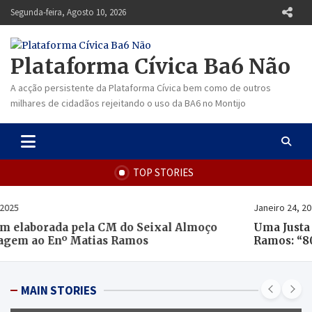
Skip
Segunda-feira, Agosto 10, 2026
to
content
Plataforma Cívica Ba6 Não
A acção persistente da Plataforma Cívica bem como de outros
milhares de cidadãos rejeitando o uso da BA6 no Montijo
TOP STORIES
Janeiro 24, 2025
Uma Justa e Merecida Homenagem a Carlos Matias
Ramos: “80 Anos e Muitos Amigos”
MAIN STORIES