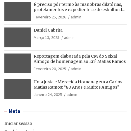
É preciso pôr termo às manobras dilatórias,
protelamentos e expedientes e de esbulho dos
recursos públicos!
Fevereiro 25, 2026
admin
Daniel Cabrita
Março 13, 2025
admin
Reportagem elaborada pela CM do Seixal
Almoço de homenagem ao Enº Matias Ramos
Fevereiro 20, 2025
admin
Uma Justa e Merecida Homenagem a Carlos
Matias Ramos: “80 Anos e Muitos Amigos”
Janeiro 24, 2025
admin
Meta
Iniciar sessão