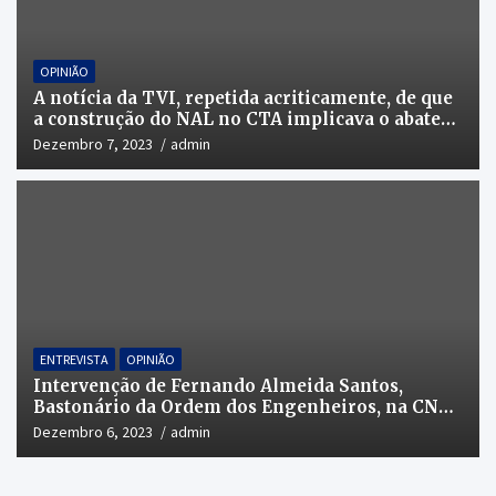
OPINIÃO
A notícia da TVI, repetida acriticamente, de que
a construção do NAL no CTA implicava o abate
de 250 000 sobreiros é falsa
Dezembro 7, 2023
admin
ENTREVISTA
OPINIÃO
Intervenção de Fernando Almeida Santos,
Bastonário da Ordem dos Engenheiros, na CNN
PORTUGAL
Dezembro 6, 2023
admin