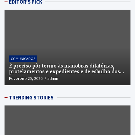
EDITOR'S PICK
COMUNICADOS
É preciso pôr termo às manobras dilatórias,
protelamentos e expedientes e de esbulho dos
recursos públicos!
Fevereiro 25, 2026
admin
TRENDING STORIES