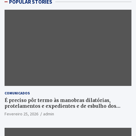
POPULAR STORIES
COMUNICADOS
É preciso pôr termo às manobras dilatórias,
protelamentos e expedientes e de esbulho dos
recursos públicos!
Fevereiro 25, 2026
admin